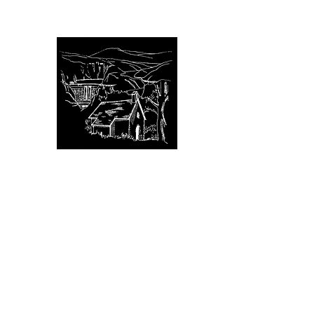
Avignonet (Isère)
Bienvenue aux portes du 
avignonet.mairie@wanadoo.
Accueil
votre Mairie
votre Commune
votre