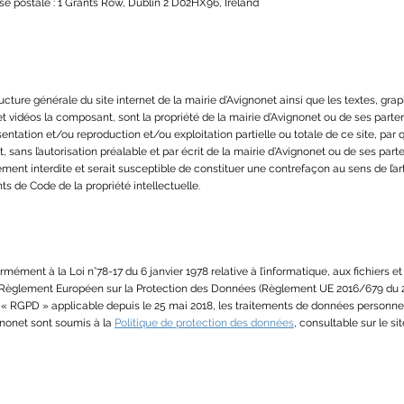
se postale : 1 Grant’s Row, Dublin 2 D02HX96, Ireland
ucture générale du site internet de la mairie d’Avignonet ainsi que les textes, gra
t vidéos la composant, sont la propriété de la mairie d’Avignonet ou de ses parte
entation et/ou reproduction et/ou exploitation partielle ou totale de ce site, pa
t, sans l’autorisation préalable et par écrit de la mairie d’Avignonet ou de ses part
ement interdite et serait susceptible de constituer une contrefaçon au sens de l’art
ts de Code de la propriété intellectuelle.
mément à la Loi n°78-17 du 6 janvier 1978 relative à l’informatique, aux fichiers et 
 Règlement Européen sur la Protection des Données (Règlement UE 2016/679 du 27 
 « RGPD » applicable depuis le 25 mai 2018, les traitements de données personnel
gnonet sont soumis à la
Politique de protection des données
, consultable sur le sit