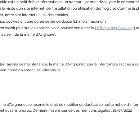
kie est un petit fichier informatique, un traceur. Il permet d’analyser le compor
e la visite d’un site internet, de l’installation ou utilisation d’un logiciel. Comme la 
et, notre site internet utilise des cookies.
nos cookies ont une durée de vie de douze (12) mois maximum.
’en savoir plus sur les cookies, vous pouvez consulter la
Politique des Cookies
que
,
au sein de la mairie d’Avignonet.
es raisons de maintenance, la mairie d’Avignonet pourra interrompre l'accès à son
vertir préalablement les utilisateurs.
rie d’Avignonet se réserve le droit de modifier ou d’actualiser cette notice d’infor
t et sans préavis. Dernière mise à jour de ces mentions légales : 18/07/2022