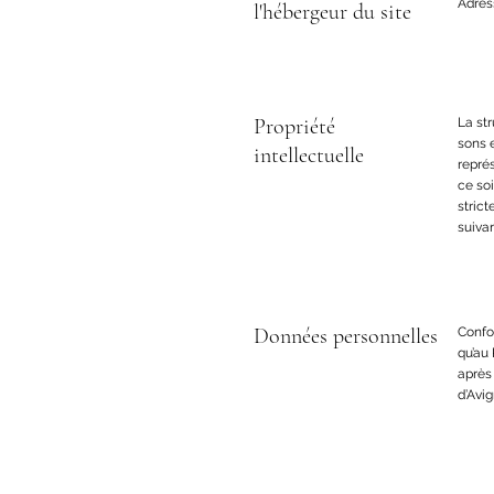
Adres
l'hébergeur du site
Propriété
La str
sons e
intellectuelle
représ
ce soi
strict
suivan
Données personnelles
Confor
qu’au
après
d’Avi