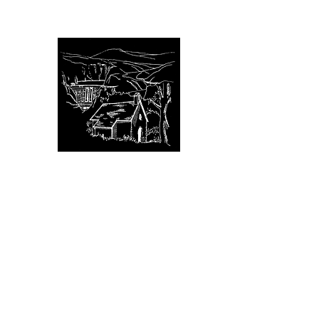
Avignonet (Isère)
Bienvenue aux portes du 
avignonet.mairie@wanadoo.
Accueil
votre Mairie
votre Commune
votre