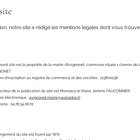
site
, notre site a rédigé les mentions légales dont vous trouver
ésent site est la propriété de la mairie d’Avignonet, commune située 1 chemin de 
NONET.
o d’inscription au registre du commerce et des sociétés : 213800238
recteur de la publication du site est Monsieur le Maire Jérôme FAUCONNIER.
se électronique :
avignonet.mairie@wanadoo.fr
one : 04.76.34.06.72
ergement du site est fourni par WIX