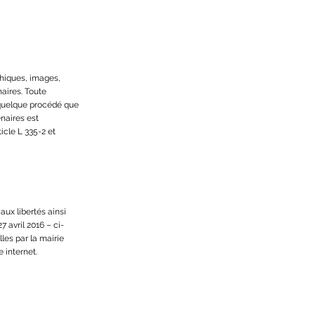
phiques, images,
naires. Toute
r quelque procédé que
enaires est
icle L 335-2 et
aux libertés ainsi
avril 2016 – ci-
les par la mairie
e internet.