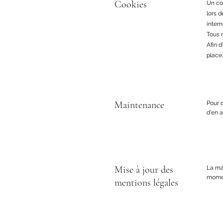
Cookies
Un coo
lors d
intern
Tous 
Afin d
place
Maintenance
Pour d
d'en a
Mise à jour des
La mai
momen
mentions légales