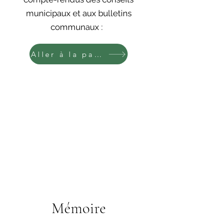
municipaux et aux bulletins
communaux :
Aller à la page
Vous pourrez retrouver, une fois
qu'il sera voté, un diaporama
explicatif du budget
communal via le lien
ci-dessous :
Mémoire