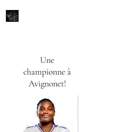
Avignonet (Isère)
Bienvenue aux portes du
Trièves
avignonet.mairie@wanadoo.fr
Une
championne à
Avignonet!