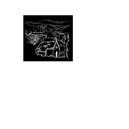
Avignonet (Isère)
Bienvenue aux portes du 
avignonet.mairie@wanadoo.
Accueil
votre Mairie
votre Commune
votre