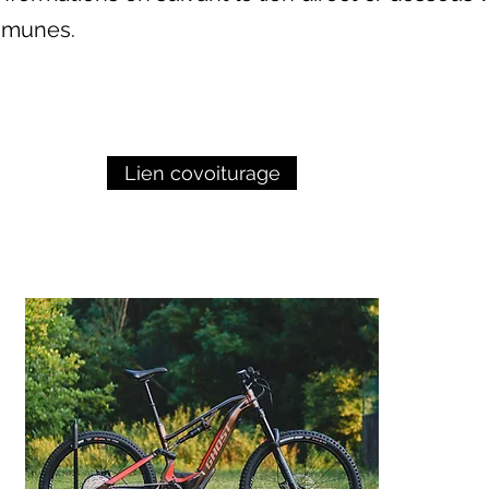
munes.
Lien covoiturage