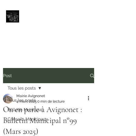
Avignonet (Isère)
Bienvenue aux portes du
Trièves
avignonet.mairie@wanadoo.fr
Post
Tous les posts
Mairie Avignonet
Tous les posts
4 mars 2025
0 min de lecture
On en parle à Avignonet :
Bulletin Municipal
Bulletin Municipal n°99
Conseils Municipaux
(Mars 2025)