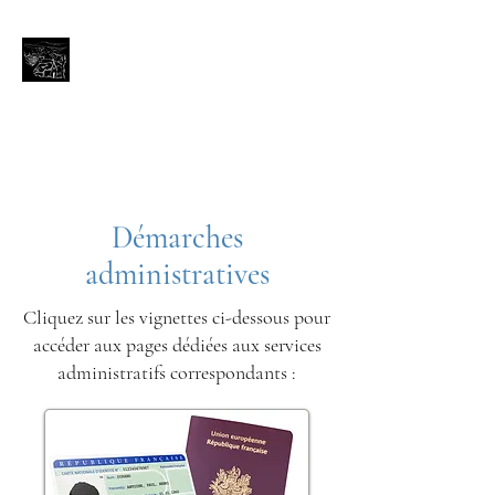
Avignonet (Isère)
Bienvenue aux portes du
Trièves
avignonet.mairie@wanadoo.fr
Démarches
administratives
Cliquez sur les vignettes ci-dessous pour
accéder aux pages dédiées aux services
administratifs correspondants :