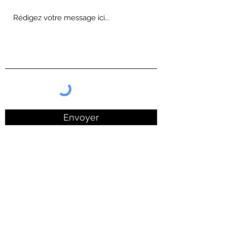
Envoyer
Les informations recueillies par le biais de
ce formulaire sont enregistrées et
transmises aux services concernés de la
mairie d’Avignonet et nous permettent de
vous envoyer toute réponse à une
demande adressée via le formulaire de