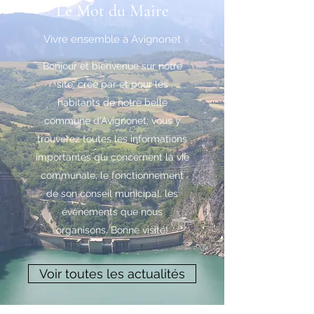
Le Mot du Maire
Vivre ensemble à Avignonet
Bonjour et bienvenue sur notre
site, créé par et pour les
habitants de notre belle
commune d'Avignonet; vous y
trouverez toutes les informations
importantes qui concernent la vie
communale, le fonctionnement
de son conseil municipal, les
événements que nous
organisons. Bonne visite!
Voir toutes les actualités