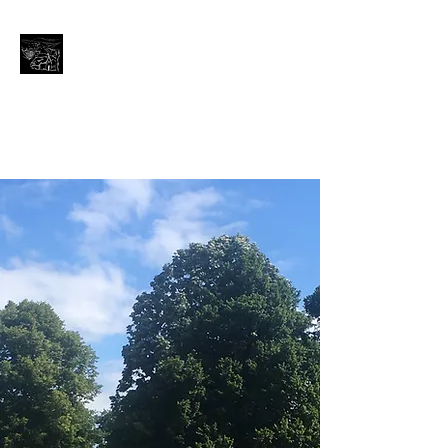
Avignonet (Isère)
Bienvenue aux portes du
Trièves
avignonet.mairie@wanadoo.fr