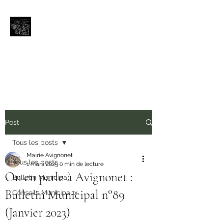
Avignonet (Isère)
Bienvenue aux portes du
Trièves
avignonet.mairie@wanadoo.fr
Post
Tous les posts
Mairie Avignonet
Tous les posts
1 mars 2025
0 min de lecture
On en parle à Avignonet :
Bulletin Municipal
Bulletin Municipal n°89
Conseils Municipaux
(Janvier 2023)