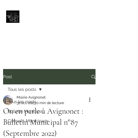
Avignonet (Isère)
Bienvenue aux portes du
Trièves
avignonet.mairie@wanadoo.fr
Post
Tous les posts
Mairie Avignonet
Tous les posts
31 oct. 2023
0 min de lecture
On en parle à Avignonet :
Bulletin Municipal
Bulletin Municipal n°87
Conseils Municipaux
(Septembre 2022)