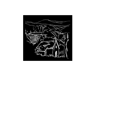
Avignonet (Isère)
Bienvenue aux portes du 
avignonet.mairie@wanadoo.
Accueil
votre Mairie
votre Commune
votre