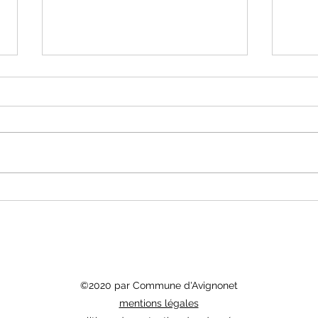
On en parle à Avignonet : Bulletin
On en
Municipal n°101 (Eté 2025)
Munic
©2020 par Commune d'Avignonet
mentions légales