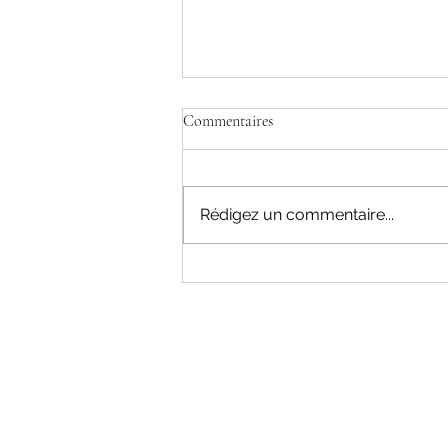
On en parle à Avignonet : Bulletin
Commentaires
Municipal n°102 (Automne 2025)
Rédigez un commentaire...